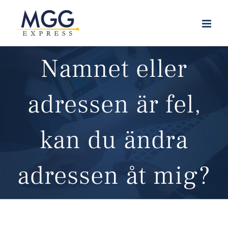
Skip
to
content
Namnet eller
adressen är fel,
kan du ändra
adressen åt mig?